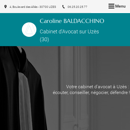
Menu
4, Boulevard des Alliés - 30700 UZES
06.25.20.25.77
Caroline BALDACCHINO
Cabinet d'Avocat sur Uzès
(30)
Votre cabinet d'avocat à Uzès :
écouter, conseiller, négocier, défendre !